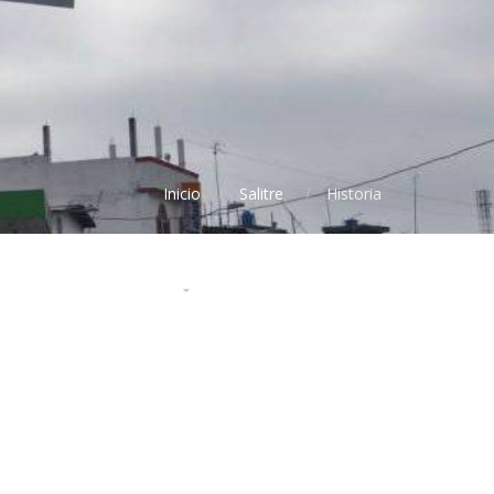
Inicio
Salitre
Historia
ontratación Pública
Disculpas Públicas