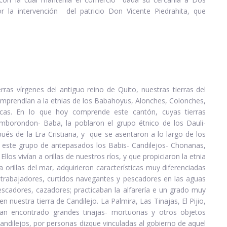
r la intervención del patricio Don Vicente Piedrahita, que
rras vírgenes del antiguo reino de Quito, nuestras tierras del
mprendían a la etnias de los Babahoyus, Alonches, Colonches,
cas. En lo que hoy comprende este cantón, cuyas tierras
Samborondon- Baba, la poblaron el grupo étnico de los Dauli-
pués de la Era Cristiana, y que se asentaron a lo largo de los
e este grupo de antepasados los Babis- Candilejos- Chonanas,
llos vivían a orillas de nuestros ríos, y que propiciaron la etnia
rillas del mar, adquirieron características muy diferenciadas
 trabajadores, curtidos navegantes y pescadores en las aguas
 pescadores, cazadores; practicaban la alfarería e un grado muy
uestra tierra de Candilejo. La Palmira, Las Tinajas, El Pijio,
an encontrado grandes tinajas- mortuorias y otros objetos
ndilejos, por personas dizque vinculadas al gobierno de aquel