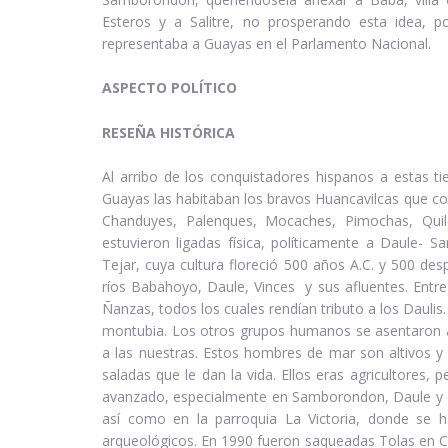
Esteros y a Salitre, no prosperando esta idea, po
representaba a Guayas en el Parlamento Nacional.
ASPECTO POLÍTICO
RESEÑA HISTÓRICA
Al arribo de los conquistadores hispanos a estas tie
Guayas las habitaban los bravos Huancavilcas que co
Chanduyes, Palenques, Mocaches, Pimochas, Quil
estuvieron ligadas física, políticamente a Daule- 
Tejar, cuya cultura floreció 500 años A.C. y 500 des
ríos Babahoyo, Daule, Vinces y sus afluentes. Entr
Ñanzas, todos los cuales rendían tributo a los Daulis. E
montubia. Los otros grupos humanos se asentaron a o
a las nuestras. Estos hombres de mar son altivos y
saladas que le dan la vida. Ellos eras agricultores,
avanzado, especialmente en Samborondon, Daule y en n
así como en la parroquia La Victoria, donde se h
arqueológicos. En 1990 fueron saqueadas Tolas en Ca