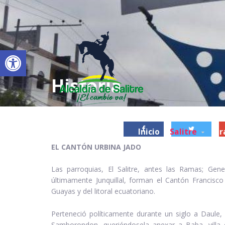
Abrir barra de herramientas
Historia
Inicio
Salitre
Tr
EL CANTÓN URBINA JADO
Las parroquias, El Salitre, antes las Ramas; Gen
últimamente Junquillal, forman el Cantón Francisc
Guayas y del litoral ecuatoriano.
Perteneció políticamente durante un siglo a Daule,
Samborondon, queriéndosela anexar a Baba, villa