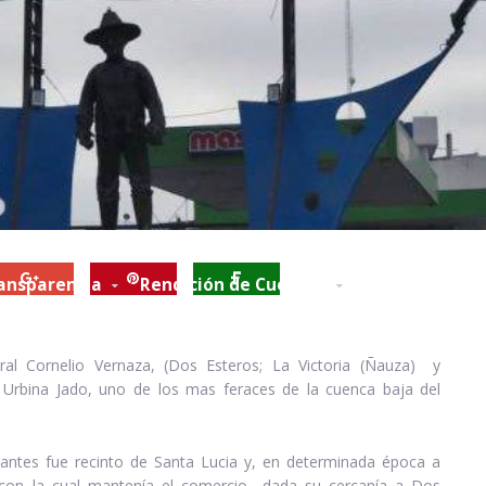
ansparencia
Rendición de Cuentas
Contactos
C
eral Cornelio Vernaza, (Dos Esteros; La Victoria (Ñauza) y
o Urbina Jado, uno de los mas feraces de la cuenca baja del
 antes fue recinto de Santa Lucia y, en determinada época a
 con la cual mantenía el comercio dada su cercanía a Dos