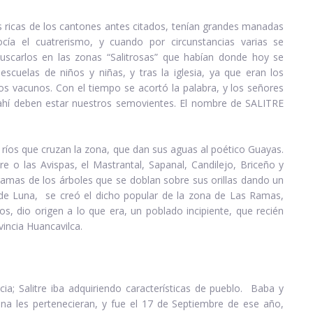
os ricas de los cantones antes citados, tenían grandes manadas
ía el cuatrerismo, y cuando por circunstancias varias se
scarlos en las zonas “Salitrosas” que habían donde hoy se
 escuelas de niños y niñas, y tras la iglesia, ya que eran los
 los vacunos. Con el tiempo se acortó la palabra, y los señores
 ahí deben estar nuestros semovientes. El nombre de SALITRE
ríos que cruzan la zona, que dan sus aguas al poético Guayas.
re o las Avispas, el Mastrantal, Sapanal, Candilejo, Briceño y
ramas de los árboles que se doblan sobre sus orillas dando un
 de Luna, se creó el dicho popular de la zona de Las Ramas,
, dio origen a lo que era, un poblado incipiente, que recién
vincia Huancavilca.
a; Salitre iba adquiriendo características de pueblo. Baba y
a les pertenecieran, y fue el 17 de Septiembre de ese año,