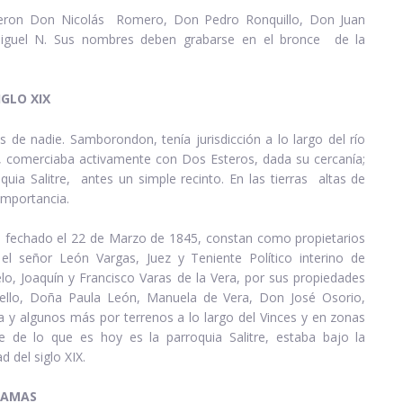
fueron Don Nicolás Romero, Don Pedro Ronquillo, Don Juan
Miguel N. Sus nombres deben grabarse en el bronce de la
GLO XIX
s de nadie. Samborondon, tenía jurisdicción a lo largo del río
, comerciaba activamente con Dos Esteros, dada su cercanía;
oquia Salitre, antes un simple recinto. En las tierras altas de
importancia.
 fechado el 22 de Marzo de 1845, constan como propietarios
l señor León Vargas, Juez y Teniente Político interino de
o, Joaquín y Francisco Varas de la Vera, por sus propiedades
ello, Doña Paula León, Manuela de Vera, Don José Osorio,
 y algunos más por terrenos a lo largo del Vinces y en zonas
e de lo que es hoy es la parroquia Salitre, estaba bajo la
 del siglo XIX.
 RAMAS