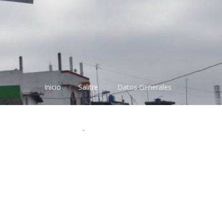
Inicio
Salitre
Datos Generales
ontratación Pública
Disculpas Públicas