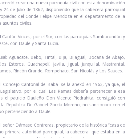
 acordó crear una nueva parroquia civil con esta denominación
 y 24 de Julio de 1862, disponiendo que la cabecera parroquial
ropiedad del Conde Felipe Mendoza en el departamento de la
 asuntos civiles.
 el Cantón Vinces, por el Sur, con las parroquias Samborondón y
 Oeste, con Daule y Santa Lucia.
uial: Aguacate, Bebo, Tintal, Bija, Bijagual, Bocana de Abajo,
 Esteros, Guachapelí, Javilla, Jigual, Junquillal, Mastrantal,
 Ramos, Rincón Grande, Rompehato, San Nicolás y Los Sauces.
 el Concejo Cantonal de Baba se la anexó en 1963, ya que, el
egislativo, por el cual Las Ramas debería pertenecer a esa
as el patricio Dauleño Don Vicente Piedrahita, consiguió con
la República Dr. Gabriel García Moreno, no sancionara con el
nuó perteneciendo a Daule.
señor Dámaso Contreras, propietario de la histórica “casa de
 primera autoridad parroquial, la cabecera que estaba en la