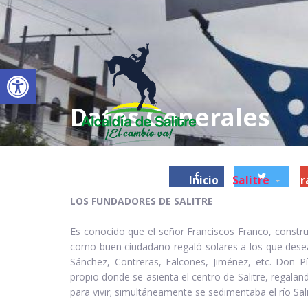
Abrir barra de herramientas
Datos Generales
Inicio
Salitre
Tr
LOS FUNDADORES DE SALITRE
Es conocido que el señor Franciscos Franco, constru
como buen ciudadano regaló solares a los que deseab
Sánchez, Contreras, Falcones, Jiménez, etc. Don 
propio donde se asienta el centro de Salitre, regala
para vivir; simultáneamente se sedimentaba el río Sali