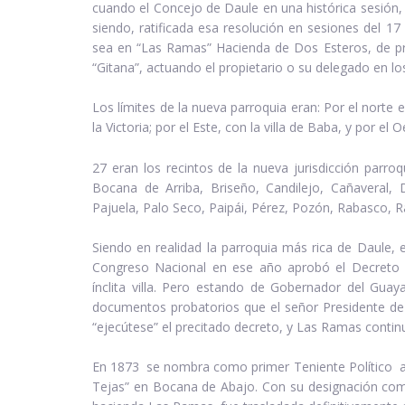
cuando el Concejo de Daule en una histórica sesión,
siendo, ratificada esa resolución en sesiones del 17
sea en “Las Ramas” Hacienda de Dos Esteros, de p
“Gitana”, actuando el propietario o su delegado en los
Los límites de la nueva parroquia eran: Por el norte
la Victoria; por el Este, con la villa de Baba, y por el
27 eran los recintos de la nueva jurisdicción parroq
Bocana de Arriba, Briseño, Candilejo, Cañaveral, Dos
Pajuela, Palo Seco, Paipái, Pérez, Pozón, Rabasco,
Siendo en realidad la parroquia más rica de Daule,
Congreso Nacional en ese año aprobó el Decreto L
ínclita villa. Pero estando de Gobernador del Guay
documentos probatorios que el señor Presidente de 
“ejecútese” el precitado decreto, y Las Ramas conti
En 1873 se nombra como primer Teniente Político al 
Tejas” en Bocana de Abajo. Con su designación como