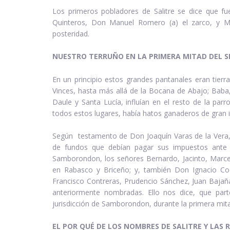
Los primeros pobladores de Salitre se dice que 
Quinteros, Don Manuel Romero (a) el zarco, y 
posteridad.
NUESTRO TERRUÑO EN LA PRIMERA MITAD DEL SI
En un principio estos grandes pantanales eran tierra
Vinces, hasta más allá de la Bocana de Abajo; Baba
Daule y Santa Lucía, influían en el resto de la parr
todos estos lugares, había hatos ganaderos de gran 
Según testamento de Don Joaquín Varas de la Vera,
de fundos que debían pagar sus impuestos ante e
Samborondon, los señores Bernardo, Jacinto, Marcel
en Rabasco y Briceño; y, también Don Ignacio Co
Francisco Contreras, Prudencio Sánchez, Juan Bajaña
anteriormente nombradas. Ello nos dice, que part
jurisdicción de Samborondon, durante la primera mitad
EL POR QUÉ DE LOS NOMBRES DE SALITRE Y LAS